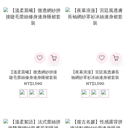
【溫柔晨曦】微透網紗拼接
【夜幕浪漫】宮廷風透膚長
睫毛蕾絲修身連身睡裙套裝
袖網紗罩衫冰絲連身裙套裝
NT$1,590
NT$1,590