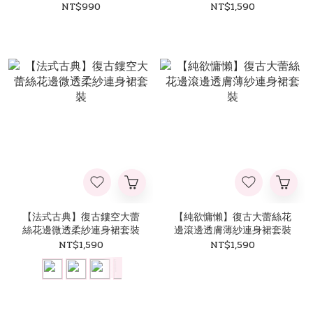
袍套裝
NT$990
NT$1,590
【法式古典】復古鏤空大蕾
【純欲慵懶】復古大蕾絲花
絲花邊微透柔紗連身裙套裝
邊滾邊透膚薄紗連身裙套裝
NT$1,590
NT$1,590