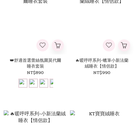
👑舒適首選蕾絲氛圍莫代爾
🔥暖呼呼系列-蠟筆小新法蘭
睡衣套裝
絨睡衣【情侶款】
NT$890
NT$990