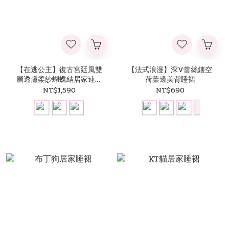
【在逃公主】復古宮廷風雙
【法式浪漫】深V蕾絲鏤空
層透膚柔紗蝴蝶結居家連身
荷葉邊美背睡裙
裙
NT$1,590
NT$690