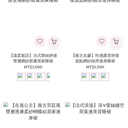
【溫柔絮語】法式蕾絲拼接
【復古名媛】性感露背拼接
雙層網紗親膚居家睡裙
波點網紗絲滑連身睡裙
NT$1,590
NT$1,590