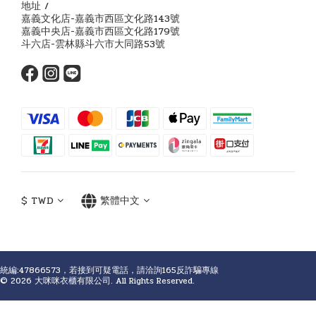
地址 /
嘉義文化店-嘉義市西區文化路143號
嘉義中央店-嘉義市西區文化路179號
斗六店-雲林縣斗六市大同路53號
$
TWD
繁體中文
統編:47866573，若接到可疑電話，請洽詢165反詐騙專線
© 2026 大咪咪衣櫃有限公司. All Rights Reserved.