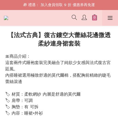
🎁 禮遇： 加入會員領取 9 折 優惠券再免運
🎁 禮遇： 加入會員領取 9 折 優惠券再免運
📱 綁定 LINE 好友，現領 $100 購物金！
🎁 禮遇： 加入會員領取 9 折 優惠券再免運
【法式古典】復古鏤空大蕾絲花邊微透
柔紗連身裙套裝
🎀商品介紹：
這套兩件式睡袍套裝完美融合了純欲少女感與法式復古宮
廷風。
內搭睡裙選用極致舒適的莫代爾棉，搭配胸前精緻的睫毛
蕾絲滾邊
🏷 材質：柔軟網紗 內層是舒適的莫代爾
🏷 肩帶：可調
🏷 胸墊：有 可拆
🏷 內容：睡裙+外衫