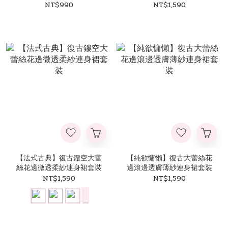
袍套裝
NT$990
NT$1,590
【法式古典】復古鏤空大蕾
【純欲慵懶】復古大蕾絲花
絲花邊微透柔紗連身裙套裝
邊滾邊透膚薄紗連身裙套裝
NT$1,590
NT$1,590