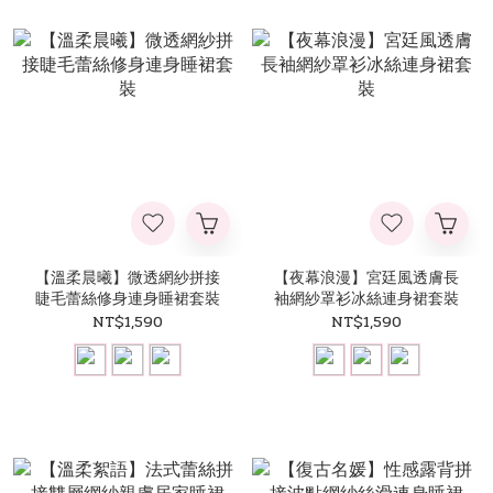
【溫柔晨曦】微透網紗拼接
【夜幕浪漫】宮廷風透膚長
睫毛蕾絲修身連身睡裙套裝
袖網紗罩衫冰絲連身裙套裝
NT$1,590
NT$1,590