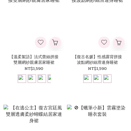
【溫柔絮語】法式蕾絲拼接
【復古名媛】性感露背拼接
雙層網紗親膚居家睡裙
波點網紗絲滑連身睡裙
NT$1,590
NT$1,590