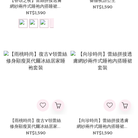
【香頌之夜】蕾絲拼接透膚
薔薇夜語公主
網紗兩件式睡袍內搭睡裙套
NT$1,590
裝
NT$1,590
【雨桃時尚】復古V領蕾絲
【向珍時尚】蕾絲拼接透膚
修身顯瘦莫代爾冰絲居家睡
網紗兩件式睡袍內搭睡裙套
袍套裝
裝
NT$1,590
NT$1,590