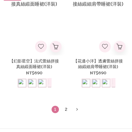
【幻影星空】法式蕾絲拼接
【花邊小洋】透膚蕾絲拼接
真絲緞面睡裙(洋裝)
絲緞細肩帶睡裙(洋裝)
NT$690
NT$690
1
2