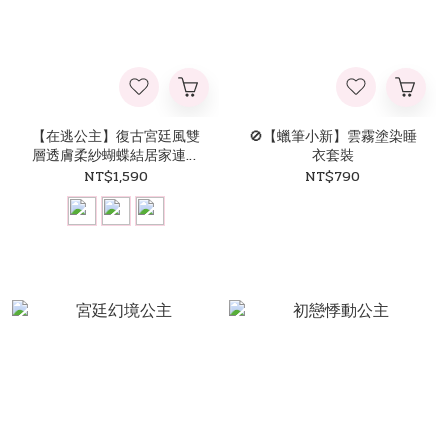
【在逃公主】復古宮廷風雙
🚫【蠟筆小新】雲霧塗染睡
層透膚柔紗蝴蝶結居家連身
衣套裝
裙
NT$1,590
NT$790