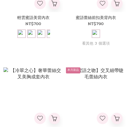
輕雲蜜語美背內衣
蜜語蕾絲前扣美背內衣
NT$700
NT$790
看其他 3 個選項
本月新品