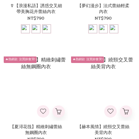
👙【浪漫私語】誘惑交叉細
【夢幻漫步】法式蕾絲輕柔
帶美胸花卉蕾絲內衣
內衣
NT$790
NT$790
🔥熱銷款 沒買妳會哭!
🔥熱銷款 沒買妳會哭!
【夏潯花筏】精緻刺繡蕾絲
【赫本風情】繞頸交叉蕾絲
無鋼圈內衣
美背內衣