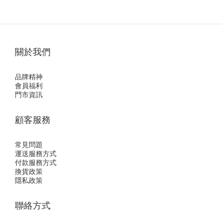
關於我們
品牌精神
會員福利
門市資訊
顧客服務
常見問題
運送服務方式
付款服務方式
換貨政策
隱私政策
聯絡方式