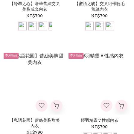
【冷翠之心】奢華蕾絲交叉
【蜜語之吻】交叉細帶睫毛
美胸成套內衣
蕾絲內衣
NT$790
NT$790
本月新品
本月新品
【私語花園】蕾絲美胸甜美
輕羽精靈👙性感內衣
內衣
NT$790
NT$790