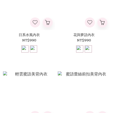
日系水風內衣
花與夢語內衣
NT$990
NT$990