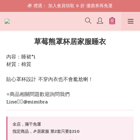
🎁 禮遇： 加入會員領取 9 折 優惠券再免運
🎁 禮遇： 加入會員領取 9 折 優惠券再免運
📱 綁定 LINE 好友，現領 $100 購物金！
🎁 禮遇： 加入會員領取 9 折 優惠券再免運
草莓熊罩杯居家服睡衣
內容：睡裙*1
材質：棉質
貼心罩杯設計 不穿內衣也不會尷尬喇！
⭐️商品相關問題歡迎詢問我們
Line👉🏻@mimibra
全店，滿千免運
指定商品，🎉居家服 第2套只要$210