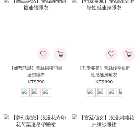
【嬌豔誘惑】蕾絲綁帶開襠
【烈愛蔓延】蕾絲鏤空掛脖
連體睡衣
性感連身睡衣
NT$790
NT$690