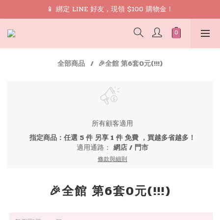
🎁 禮遇： 加入會員領取 9 折 優惠券再免運
📱 綁定 LINE 好友，現領 $100 購物金！
🎁 禮遇： 加入會員領取 9 折 優惠券再免運
全部商品
🎉全館 第6套0元(!!!)
所有顧客適用
指定商品：任選 5 件 另享 1 件 免費 ，買越多省越多！
適用通路：
網店
/
門市
條款與細則
🎉全館 第6套0元(!!!)