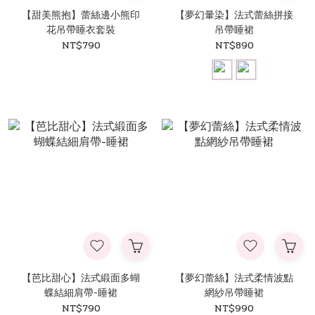
【甜美熊抱】蕾絲邊小熊印
【夢幻暈染】法式蕾絲拼接
花吊帶睡衣套裝
吊帶睡裙
NT$790
NT$890
【芭比甜心】法式緞面多蝴
【夢幻蕾絲】法式柔情波點
蝶結細肩帶-睡裙
網紗吊帶睡裙
NT$790
NT$990