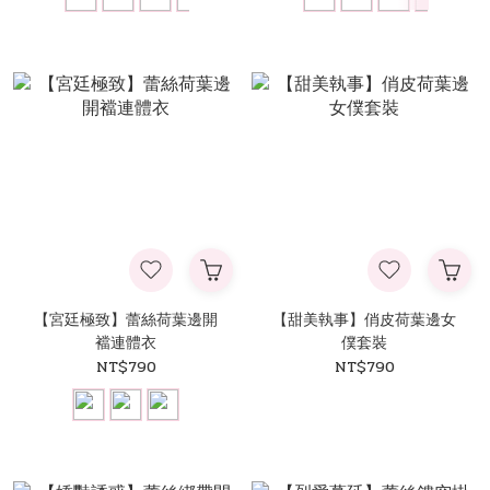
【宮廷極致】蕾絲荷葉邊開
【甜美執事】俏皮荷葉邊女
襠連體衣
僕套裝
NT$790
NT$790