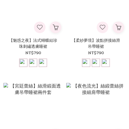
【魅惑之夜】法式蝴蝶結珍
【柔紗夢境】波點拼接絲滑
珠刺繡透膚睡裙
吊帶睡裙
NT$790
NT$790