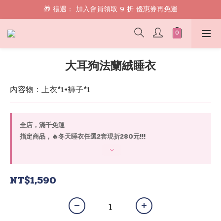
🎁 禮遇： 加入會員領取 9 折 優惠券再免運
🎁 禮遇： 加入會員領取 9 折 優惠券再免運
📱 綁定 LINE 好友，現領 $100 購物金！
🎁 禮遇： 加入會員領取 9 折 優惠券再免運
大耳狗法蘭絨睡衣
內容物：上衣*1+褲子*1
全店，滿千免運
指定商品，🔥冬天睡衣任選2套現折280元!!!
NT$1,590