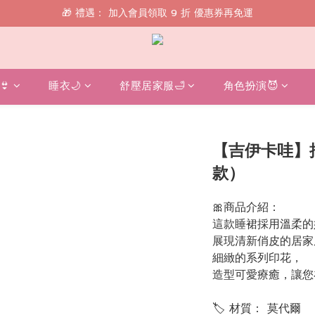
🎁 禮遇： 加入會員領取 9 折 優惠券再免運
🎁 禮遇： 加入會員領取 9 折 優惠券再免運
📱 綁定 LINE 好友，現領 $100 購物金！
🎁 禮遇： 加入會員領取 9 折 優惠券再免運
👙
睡衣🌙
舒壓居家服🛁
角色扮演😈
【吉伊卡哇】
款）
🎀商品介紹：
這款睡裙採用溫柔的
展現清新俏皮的居家
細緻的系列印花，
造型可愛療癒，讓您
🏷 材質： 莫代爾