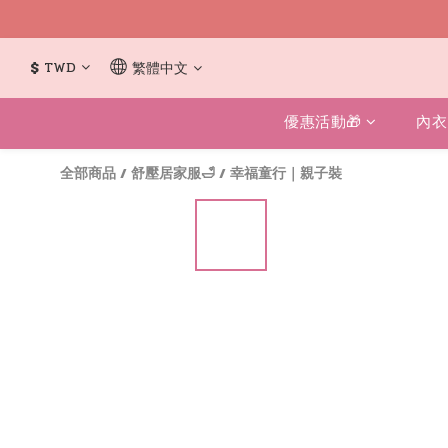
$
TWD
繁體中文
優惠活動🎁
內衣
全部商品
/
舒壓居家服🛁
/
幸福童行｜親子裝