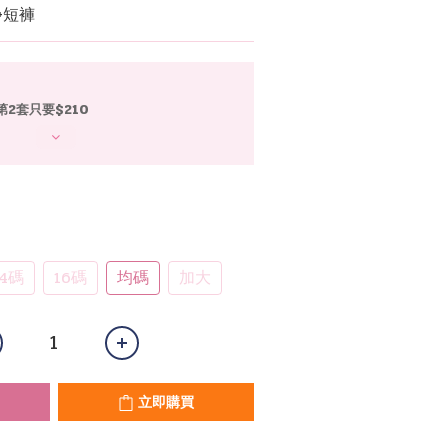
+短褲
第2套只要$210
14碼
16碼
均碼
加大
立即購買