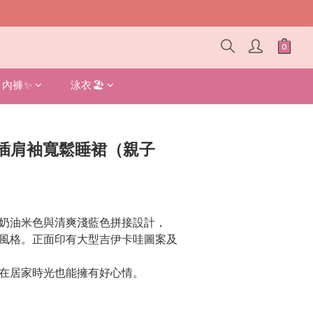
內褲✨
泳衣🏖️
立即購買
插肩袖寬鬆睡裙（親子
奶油米色與清爽淺藍色拼接設計，
風格。正面印有大型吉伊卡哇圖案及
在居家時光也能擁有好心情。