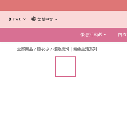
$
TWD
繁體中文
優惠活動🎁
內衣
全部商品
/
睡衣🌙
/
極致柔滑｜精緻生活系列