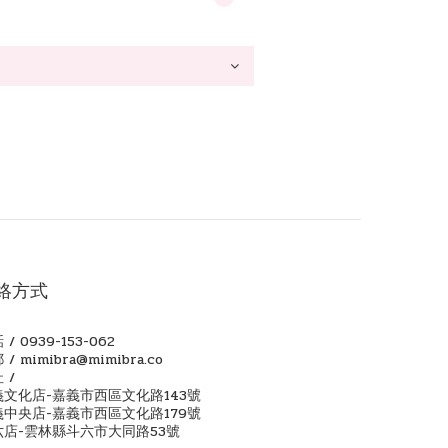
絡方式
 / 0939-153-062
 / mimibra@mimibra.co
 /
義文化店-嘉義市西區文化路143號
義中央店-嘉義市西區文化路179號
六店-雲林縣斗六市大同路53號