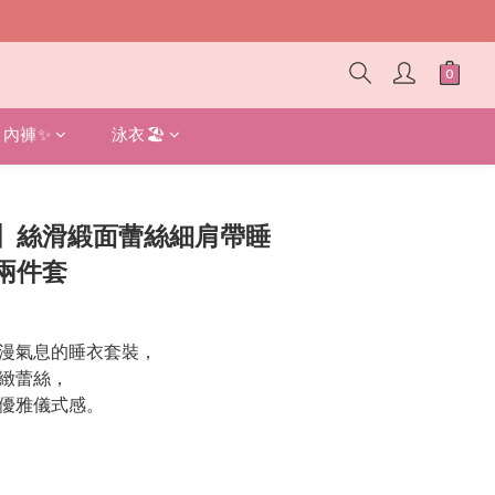
內褲✨
泳衣🏖️
立即購買
】絲滑緞面蕾絲細肩帶睡
兩件套
漫氣息的睡衣套裝，
緻蕾絲，
優雅儀式感。