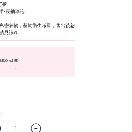
可拆
睡裙+長袖罩袍
身私密衣物，基於衛生考量，售出後恕
請見諒🙏
0元(!!!)