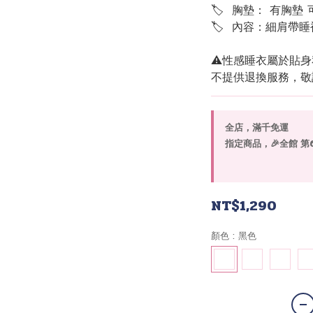
🏷  胸墊： 有胸墊 
🏷  內容：細肩帶
⚠️性感睡衣屬於貼
不提供退換服務，敬
全店，滿千免運
指定商品，🎉全館 第6套
NT$1,290
顏色
: 黑色