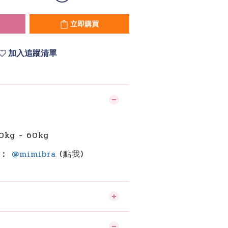
立即購買
加入追蹤清單
】
kg - 60kg
詢：
@mimibra
(點我)