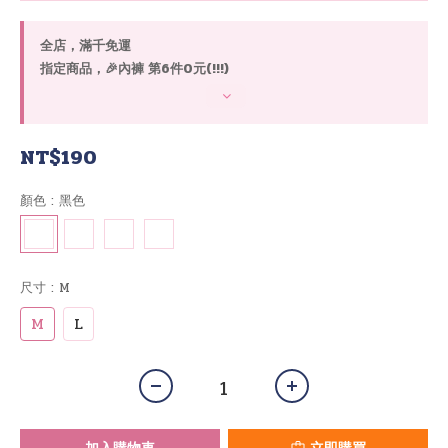
全店，滿千免運
指定商品，🎉內褲 第6件0元(!!!)
NT$190
顏色
: 黑色
尺寸
: M
M
L