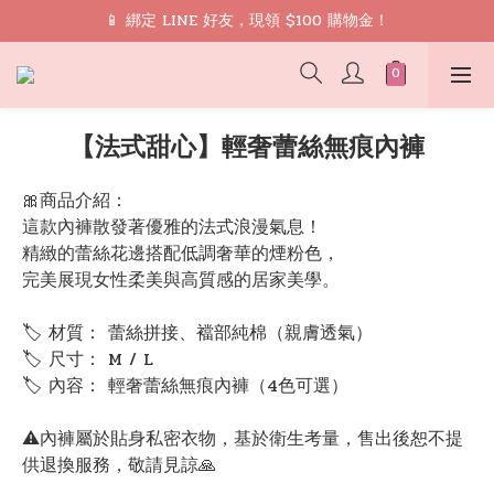
🎁 禮遇： 加入會員領取 9 折 優惠券再免運
📱 綁定 LINE 好友，現領 $100 購物金！
🎁 禮遇： 加入會員領取 9 折 優惠券再免運
【法式甜心】輕奢蕾絲無痕內褲
🎀商品介紹：
這款內褲散發著優雅的法式浪漫氣息！
精緻的蕾絲花邊搭配低調奢華的煙粉色，
完美展現女性柔美與高質感的居家美學。
🏷 材質： 蕾絲拼接、襠部純棉（親膚透氣）
🏷 尺寸： M / L 
🏷 內容： 輕奢蕾絲無痕內褲（4色可選）
⚠️內褲屬於貼身私密衣物，基於衛生考量，售出後恕不提
供退換服務，敬請見諒🙏