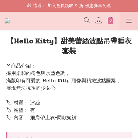
🎁 禮遇： 加入會員領取 9 折 優惠券再免運
🎁 禮遇： 加入會員領取 9 折 優惠券再免運
📱 綁定 LINE 好友，現領 $100 購物金！
🎁 禮遇： 加入會員領取 9 折 優惠券再免運
【Hello Kitty】甜美蕾絲波點吊帶睡衣
套裝
🎀商品介紹：
採用柔和的粉色與水藍色調，
滿版印有可愛的 Hello Kitty 頭像與精緻波點圖案，
展現無法抗拒的少女心。
🏷 材質： 冰絲
🏷 胸墊： 有
🏷 內容： 細肩帶上衣+同款短褲