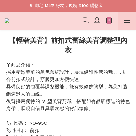
🎁 禮遇： 加入會員領取 9 折 優惠券再免運
📱 綁定 LINE 好友，現領 $100 購物金！
🎁 禮遇： 加入會員領取 9 折 優惠券再免運
【輕奢美背】前扣式蕾絲美背調整型內
衣
🎀商品介紹：
採用精緻奢華的黑色蕾絲設計，展現優雅性感的魅力，結
合前扣式設計，穿脫更加方便快速。
具備良好的包覆與調整機能，能有效修飾胸型，為您打造
飽滿迷人的曲線。
後背採用獨特的 V 型美背剪裁，搭配印有品牌標誌的特色
肩帶，展現自信且具層次感的背部線條。
🏷 尺碼： 70-95C
🏷 排扣： 前扣