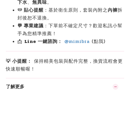
下水
、
無異味
。
🩲 貼心提醒
：基於衛生原則，套裝內附之
內褲
拆
封後恕不退換。
💬 專業建議
：下單前不確定尺寸？歡迎私訊小幫
手為您精準推薦！
📩
Line 一鍵諮詢：
@mimibra
(點我)
💡 小提醒：
保持精美包裝與配件完整，換貨流程會更
快速順暢喔！
了解更多