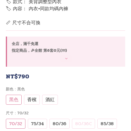
🏷 款式： 美背調整型內衣
🏷 內容： 內衣+同款均碼內褲
📏 尺寸不合可換
全店，滿千免運
指定商品，🎉全館 第6套0元(!!!)
NT$790
顏色
: 黑色
黑色
香檳
酒紅
尺寸
: 70/32
70/32
75/34
80/36
80/36C
85/38