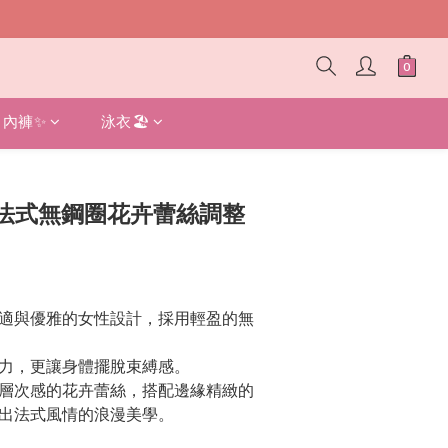
內褲✨
泳衣🏖️
立即購買
法式無鋼圈花卉蕾絲調整
適與優雅的女性設計，採用輕盈的無
力，更讓身體擺脫束縛感。
層次感的花卉蕾絲，搭配邊緣精緻的
出法式風情的浪漫美學。