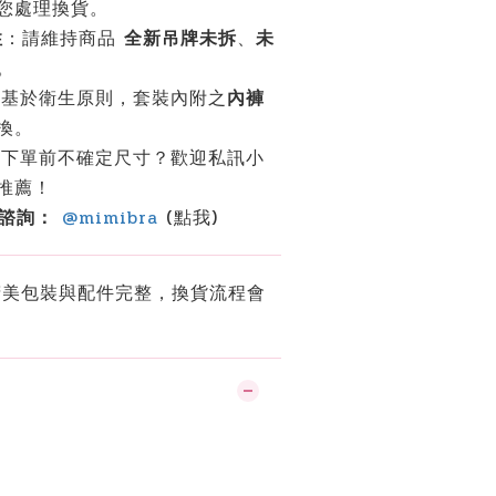
您處理換貨。
性
：請維持商品
全新吊牌未拆
、
未
。
：基於衛生原則，套裝內附之
內褲
換。
：下單前不確定尺寸？歡迎私訊小
推薦！
鍵諮詢：
@mimibra
(點我)
美包裝與配件完整，換貨流程會