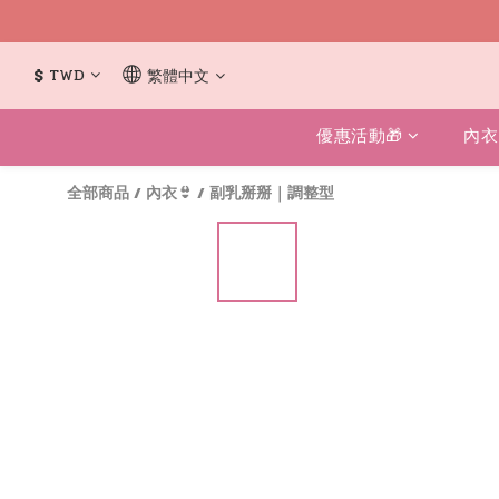
$
TWD
繁體中文
優惠活動🎁
內衣
全部商品
/
內衣👙
/
副乳掰掰｜調整型