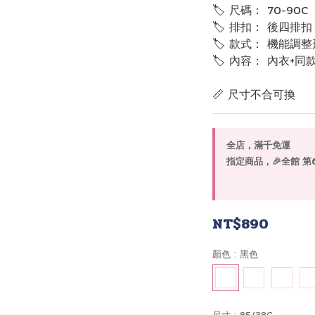
🏷 尺碼： 70-90C
🏷 排扣： 後四排扣
🏷 款式： 機能調
🏷 內容： 內衣+同
📏 尺寸不合可換
全店，滿千免運
指定商品，🎉全館 第6套
NT$890
顏色
: 黑色