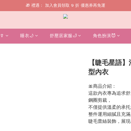
🎁 禮遇： 加入會員領取 9 折 優惠券再免運
🎁 禮遇： 加入會員領取 9 折 優惠券再免運
📱 綁定 LINE 好友，現領 $100 購物金！
🎁 禮遇： 加入會員領取 9 折 優惠券再免運
👙
睡衣🌙
舒壓居家服🛁
角色扮演😈
【睫毛星語】
型內衣
🎀商品介紹：
這款內衣專為追求舒
鋼圈剪裁，
不僅提供溫柔的承托
整件運用細膩且充滿
睫毛蕾絲裝飾，展現