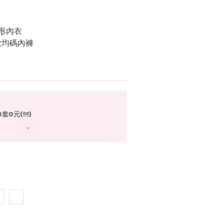
整形內衣
款均碼內褲
0元(!!!)