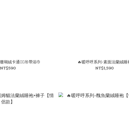
瑚絨卡通👉🏻吊帶浴巾
🔥暖呼呼系列-素面法蘭絨睡
NT$590
NT$1,590