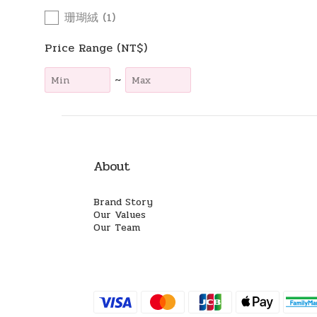
珊瑚絨 (1)
Price Range (NT$)
~
About
Brand Story
Our Values
Our Team