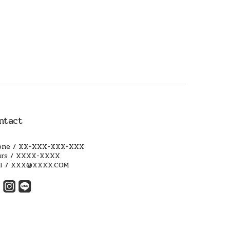
ntact
one / XX-XXX-XXX-XXX
urs / XXXX-XXXX
il / XXX@XXXX.COM