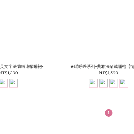
-英文字法蘭絨連帽睡袍-
🔥暖呼呼系列-典雅法蘭絨睡袍【
NT$1,290
NT$1,590
1