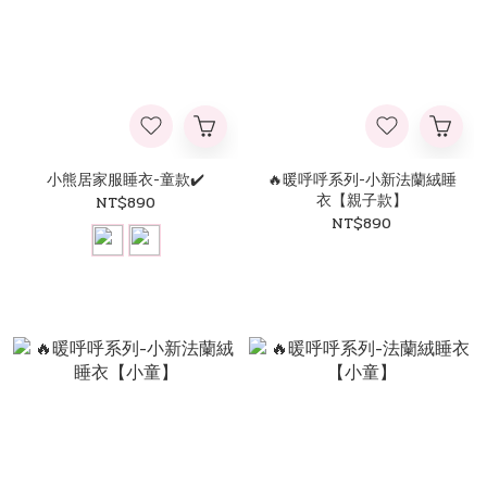
小熊居家服睡衣-童款✔️
🔥暖呼呼系列-小新法蘭絨睡
衣【親子款】
NT$890
NT$890