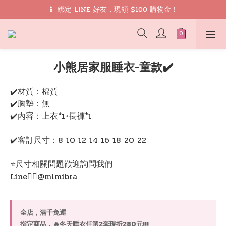
🎁 禮遇： 加入會員領取 9 折 優惠券再免運
📱 綁定 LINE 好友，現領 $100 購物金！
🎁 禮遇： 加入會員領取 9 折 優惠券再免運
小熊居家服睡衣-童款✔️
✔️材質：棉質
✔️胸墊：無
✔️內容：上衣*1+長褲*1
✔️客訂尺寸：8 10 12 14 16 18 20 22
⭐️尺寸相關問題歡迎詢問我們
Line👉🏻@mimibra
全店，滿千免運
指定商品，🔥冬天睡衣任選2套現折280元!!!