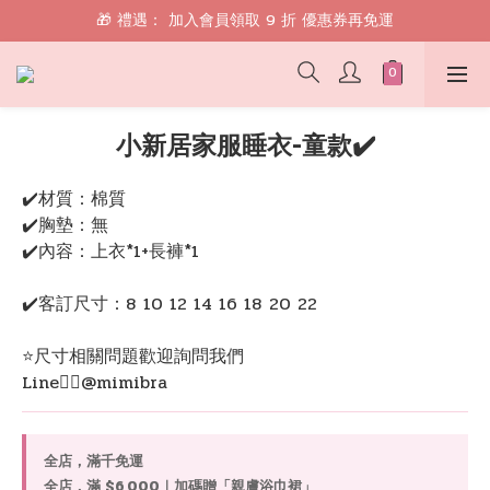
🎁 禮遇： 加入會員領取 9 折 優惠券再免運
🎁 禮遇： 加入會員領取 9 折 優惠券再免運
📱 綁定 LINE 好友，現領 $100 購物金！
🎁 禮遇： 加入會員領取 9 折 優惠券再免運
小新居家服睡衣-童款✔️
✔️材質：棉質
✔️胸墊：無
✔️內容：上衣*1+長褲*1
✔️客訂尺寸：8 10 12 14 16 18 20 22
⭐️尺寸相關問題歡迎詢問我們
Line👉🏻@mimibra
全店，滿千免運
全店，滿 $6,000｜加碼贈「親膚浴巾裙」