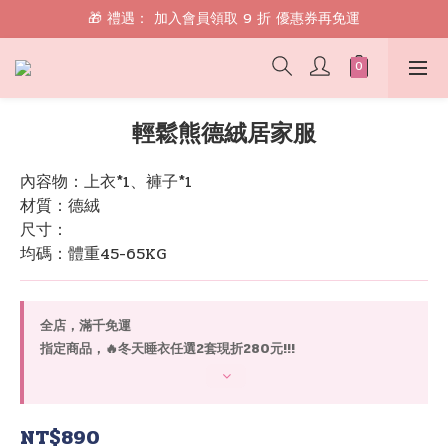
🎁 禮遇： 加入會員領取 9 折 優惠券再免運
🎁 禮遇： 加入會員領取 9 折 優惠券再免運
📱 綁定 LINE 好友，現領 $100 購物金！
🎁 禮遇： 加入會員領取 9 折 優惠券再免運
輕鬆熊德絨居家服
內容物：上衣*1、褲子*1
材質：德絨
尺寸：
均碼：體重45-65KG
全店，滿千免運
指定商品，🔥冬天睡衣任選2套現折280元!!!
NT$890