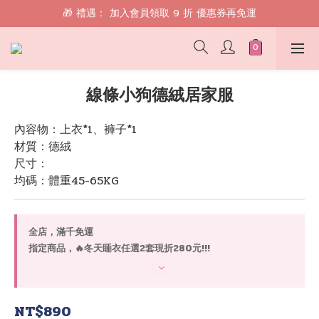
🎁 禮遇： 加入會員領取 9 折 優惠券再免運
🎁 禮遇： 加入會員領取 9 折 優惠券再免運
📱 綁定 LINE 好友，現領 $100 購物金！
🎁 禮遇： 加入會員領取 9 折 優惠券再免運
線條小狗德絨居家服
內容物：上衣*1、褲子*1
材質：德絨
尺寸：
均碼：體重45-65KG
全店，滿千免運
指定商品，🔥冬天睡衣任選2套現折280元!!!
NT$890