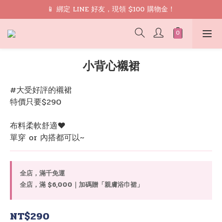
🎁 禮遇： 加入會員領取 9 折 優惠券再免運
📱 綁定 LINE 好友，現領 $100 購物金！
🎁 禮遇： 加入會員領取 9 折 優惠券再免運
小背心襯裙
#大受好評的襯裙
特價只要$290
布料柔軟舒適♥️
單穿 or 內搭都可以~
全店，滿千免運
全店，滿 $6,000｜加碼贈「親膚浴巾裙」
NT$290