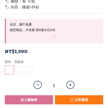
🏷 胸墊：有 可拆
🏷 內容：睡裙+外衫
全店，滿千免運
指定商品，🎉全館 第6套0元(!!!)
NT$1,590
顏色
: 雪梨綠
加入購物車
立即購買