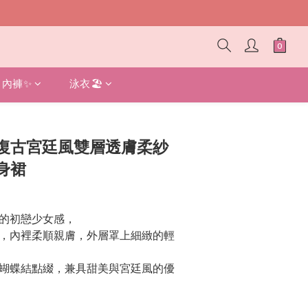
內褲✨
泳衣🏖️
立即購買
復古宮廷風雙層透膚柔紗
身裙
的初戀少女感，
，內裡柔順親膚，外層罩上細緻的輕
蝴蝶結點綴，兼具甜美與宮廷風的優