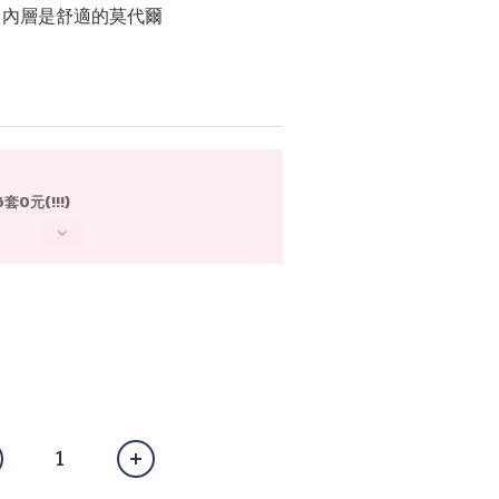
紗 內層是舒適的莫代爾
0元(!!!)