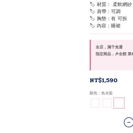
🏷 材質： 柔軟網
🏷 肩帶：可調
🏷 胸墊：有 可拆
🏷 內容：睡裙
全店，滿千免運
指定商品，🎉全館 第6套
NT$1,590
顏色
: 魚水藍