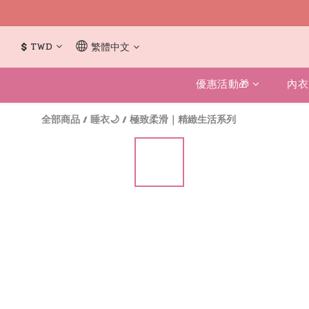
$
TWD
繁體中文
優惠活動🎁
內衣
全部商品
/
睡衣🌙
/
極致柔滑｜精緻生活系列