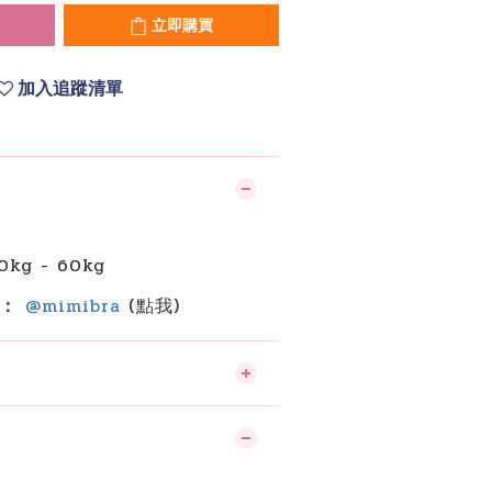
立即購買
加入追蹤清單
】
kg - 60kg
詢：
@mimibra
(點我)