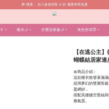
🎁 禮遇： 加入會員領取 9 折 優惠券再免運
🎁 禮遇： 加入會員領取 9 折 優惠券再免運
📱 綁定 LINE 好友，現領 $100 購物金！
🎁 禮遇： 加入會員領取 9 折 優惠券再免運
👙
睡衣🌙
舒壓居家服🛁
角色扮演😈
【在逃公主】
蝴蝶結居家連
🎀商品介紹：
這款睡衣散發著滿滿
採用夢幻的雙層剪裁
盈網紗，
搭配高腰鏤空蕾絲與
雅氣質。