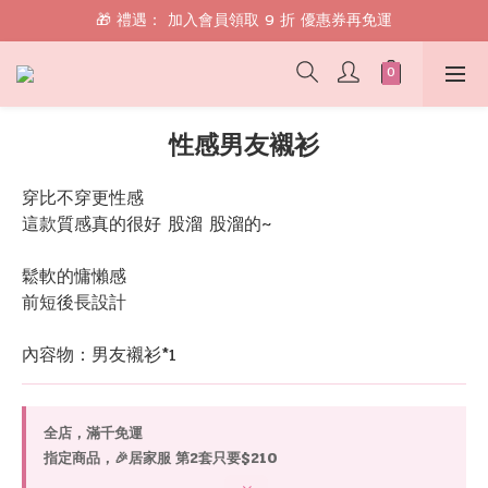
🎁 禮遇： 加入會員領取 9 折 優惠券再免運
🎁 禮遇： 加入會員領取 9 折 優惠券再免運
📱 綁定 LINE 好友，現領 $100 購物金！
🎁 禮遇： 加入會員領取 9 折 優惠券再免運
性感男友襯衫
穿比不穿更性感
這款質感真的很好 股溜 股溜的~
鬆軟的慵懶感 
前短後長設計
內容物：男友襯衫*1
全店，滿千免運
指定商品，🎉居家服 第2套只要$210