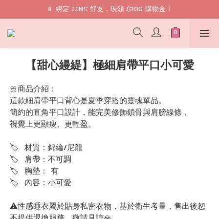
🎁 禮遇： 加入會員領取 9 折 優惠券再免運
📱 綁定 LINE 好友，現領 $100 購物金！
🎁 禮遇： 加入會員領取 9 折 優惠券再免運
【甜心縵緹】極細肩帶平口小可愛
🎀商品介紹：
這款細肩帶平口背心是夏季穿搭的靈魂單品。
簡約的直角平口設計，能完美修飾鎖骨與肩膀線條，
視覺上更顯瘦、更輕盈。
🏷  材質：錦綸/尼龍
🏷  肩帶：不可調
🏷  胸墊： 有
🏷  內容：小可愛
⚠️性感睡衣屬於貼身私密衣物，基於衛生考量，售出後恕
不提供退換服務，敬請見諒🙏