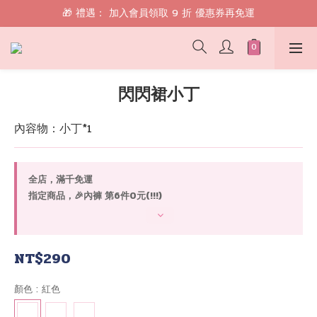
🎁 禮遇： 加入會員領取 9 折 優惠券再免運
🎁 禮遇： 加入會員領取 9 折 優惠券再免運
📱 綁定 LINE 好友，現領 $100 購物金！
🎁 禮遇： 加入會員領取 9 折 優惠券再免運
閃閃裙小丁
內容物：小丁*1
全店，滿千免運
指定商品，🎉內褲 第6件0元(!!!)
NT$290
顏色
: 紅色