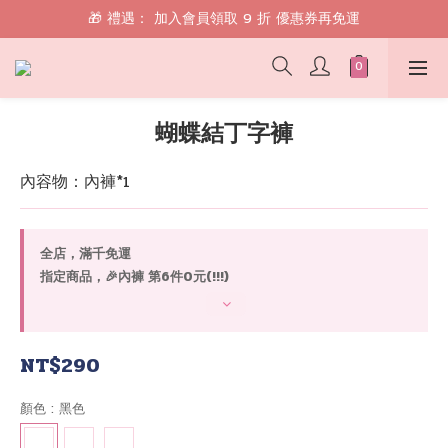
🎁 禮遇： 加入會員領取 9 折 優惠券再免運
🎁 禮遇： 加入會員領取 9 折 優惠券再免運
📱 綁定 LINE 好友，現領 $100 購物金！
🎁 禮遇： 加入會員領取 9 折 優惠券再免運
蝴蝶結丁字褲
內容物：內褲*1
全店，滿千免運
指定商品，🎉內褲 第6件0元(!!!)
NT$290
顏色
: 黑色