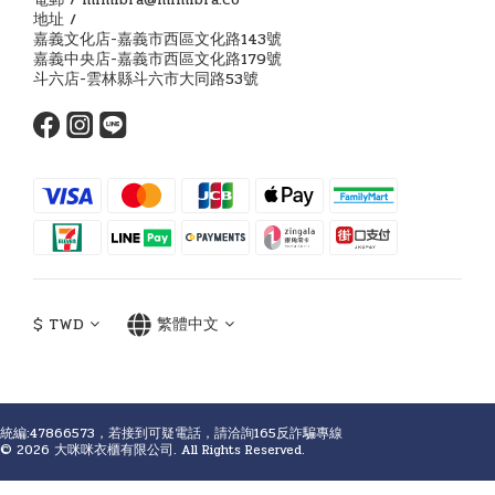
地址 /
嘉義文化店-嘉義市西區文化路143號
嘉義中央店-嘉義市西區文化路179號
斗六店-雲林縣斗六市大同路53號
$
TWD
繁體中文
統編:47866573，若接到可疑電話，請洽詢165反詐騙專線
© 2026 大咪咪衣櫃有限公司. All Rights Reserved.