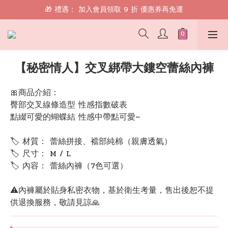
🎁 禮遇： 加入會員領取 9 折 優惠券再免運
🎁 禮遇： 加入會員領取 9 折 優惠券再免運
📱 綁定 LINE 好友，現領 $100 購物金！
🎁 禮遇： 加入會員領取 9 折 優惠券再免運
【秘密情人】交叉綁帶大鏤空蕾絲內褲
🎀商品介紹：
臀部交叉線條造型 性感指數破表
點綴可愛的蝴蝶結 性感中帶點可愛~ 
🏷 材質： 蕾絲拼接、襠部純棉（親膚透氣）
🏷 尺寸： M / L
🏷 內容： 蕾絲內褲（7色可選）
⚠️內褲屬於貼身私密衣物，基於衛生考量，售出後恕不提
供退換服務，敬請見諒🙏