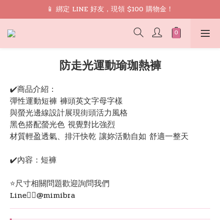
🎁 禮遇： 加入會員領取 9 折 優惠券再免運
📱 綁定 LINE 好友，現領 $100 購物金！
🎁 禮遇： 加入會員領取 9 折 優惠券再免運
防走光運動瑜珈熱褲
✔️商品介紹：
彈性運動短褲 褲頭英文字母字樣
與螢光邊線設計展現街頭活力風格
黑色搭配螢光色 視覺對比強烈
材質輕盈透氣、排汗快乾 讓妳活動自如 舒適一整天
✔️內容：短褲
⭐️尺寸相關問題歡迎詢問我們
Line👉🏻@mimibra