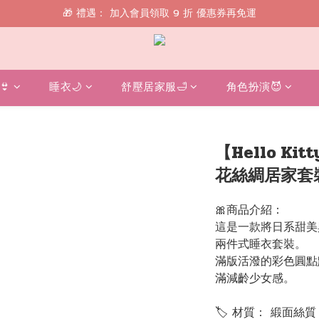
🎁 禮遇： 加入會員領取 9 折 優惠券再免運
🎁 禮遇： 加入會員領取 9 折 優惠券再免運
📱 綁定 LINE 好友，現領 $100 購物金！
🎁 禮遇： 加入會員領取 9 折 優惠券再免運
👙
睡衣🌙
舒壓居家服🛁
角色扮演😈
【Hello K
花絲綢居家套
🎀商品介紹：
這是一款將日系甜美
兩件式睡衣套裝。
滿版活潑的彩色圓點
滿減齡少女感。
🏷 材質： 緞面絲質