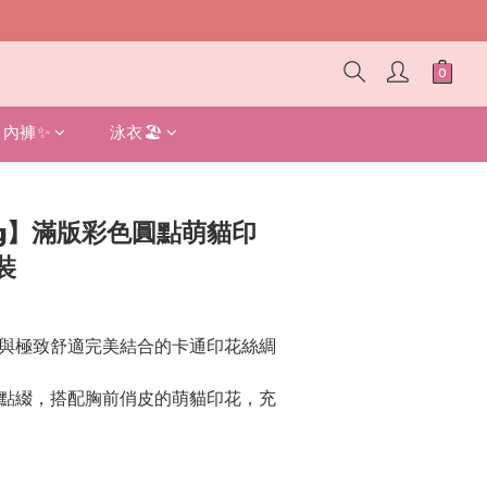
內褲✨
泳衣🏖️
立即購買
itty】滿版彩色圓點萌貓印
裝
與極致舒適完美結合的卡通印花絲綢
點綴，搭配胸前俏皮的萌貓印花，充