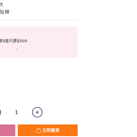
大
 短褲
第2套只要$210
立即購買