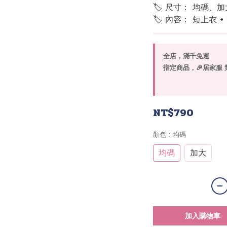
🏷 尺寸： 均碼、加
🏷 內容： 短上衣 +
全店，滿千免運
指定商品，🎉居家服 
NT$790
顏色
: 均碼
均碼
加大
加入購物車