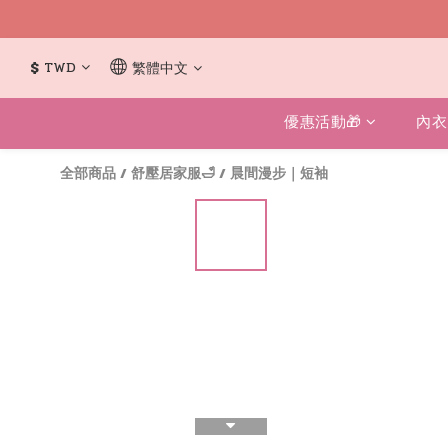
$
TWD
繁體中文
優惠活動🎁
內衣
全部商品
/
舒壓居家服🛁
/
晨間漫步｜短袖