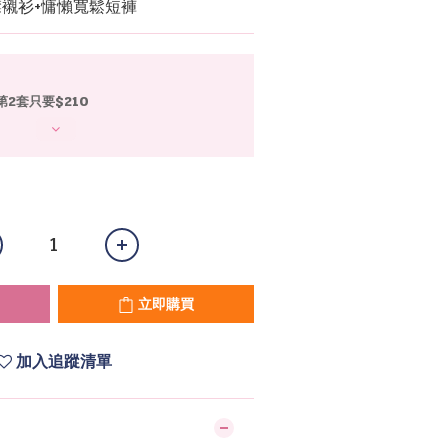
領襟襯衫+慵懶寬鬆短褲
第2套只要$210
立即購買
加入追蹤清單