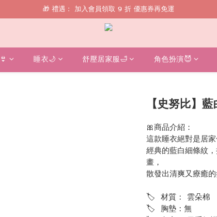
🎁 禮遇： 加入會員領取 9 折 優惠券再免運
🎁 禮遇： 加入會員領取 9 折 優惠券再免運
📱 綁定 LINE 好友，現領 $100 購物金！
🎁 禮遇： 加入會員領取 9 折 優惠券再免運
👙
睡衣🌙
舒壓居家服🛁
角色扮演😈
【史努比】藍
🎀商品介紹：
這款睡衣絕對是居家
經典的藍白細條紋，
畫，
散發出清爽又療癒的
🏷  材質： 雲朵棉
🏷  胸墊：無