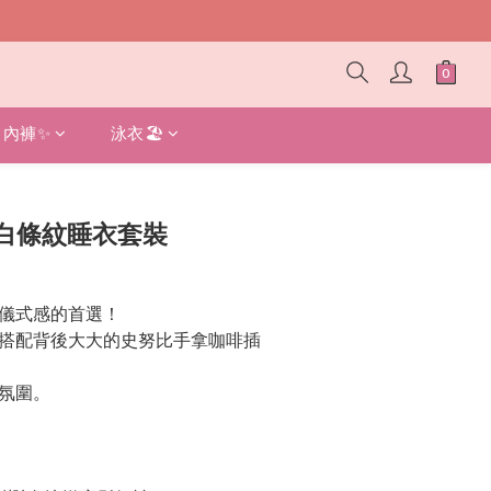
內褲✨
泳衣🏖️
立即購買
白條紋睡衣套裝
儀式感的首選！
搭配背後大大的史努比手拿咖啡插
氛圍。