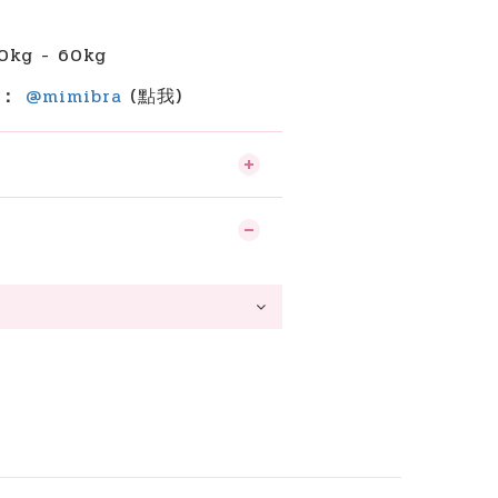
】
kg - 60kg
詢：
@mimibra
(點我)