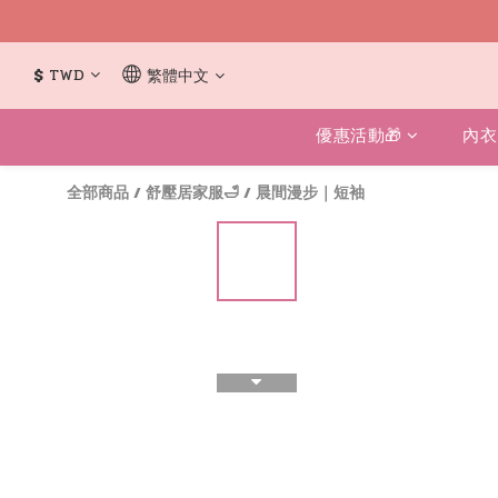
$
TWD
繁體中文
優惠活動🎁
內衣
全部商品
/
舒壓居家服🛁
/
晨間漫步｜短袖