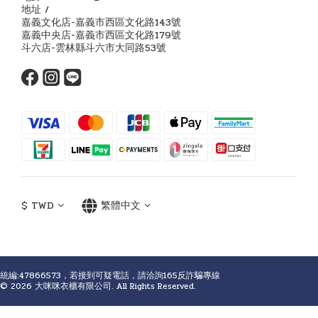
地址 /
嘉義文化店-嘉義市西區文化路143號
嘉義中央店-嘉義市西區文化路179號
斗六店-雲林縣斗六市大同路53號
$
TWD
繁體中文
統編:47866573，若接到可疑電話，請洽詢165反詐騙專線
© 2026 大咪咪衣櫃有限公司. All Rights Reserved.