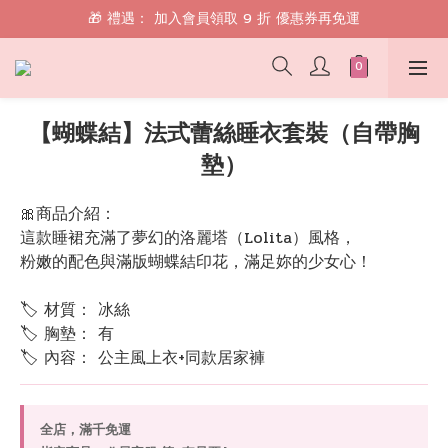
🎁 禮遇： 加入會員領取 9 折 優惠券再免運
🎁 禮遇： 加入會員領取 9 折 優惠券再免運
📱 綁定 LINE 好友，現領 $100 購物金！
🎁 禮遇： 加入會員領取 9 折 優惠券再免運
【蝴蝶結】法式蕾絲睡衣套裝（自帶胸
墊）
🎀商品介紹：
這款睡裙充滿了夢幻的洛麗塔（Lolita）風格，
粉嫩的配色與滿版蝴蝶結印花，滿足妳的少女心！
🏷 材質： 冰絲
🏷 胸墊： 有
🏷 內容： 公主風上衣+同款居家褲
全店，滿千免運