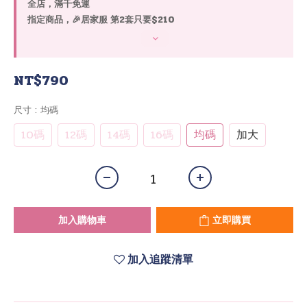
全店，滿千免運
指定商品，🎉居家服 第2套只要$210
NT$790
尺寸
: 均碼
10碼
12碼
14碼
16碼
均碼
加大
加入購物車
立即購買
加入追蹤清單