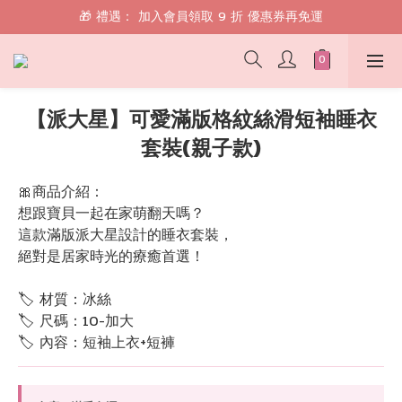
🎁 禮遇： 加入會員領取 9 折 優惠券再免運
🎁 禮遇： 加入會員領取 9 折 優惠券再免運
📱 綁定 LINE 好友，現領 $100 購物金！
🎁 禮遇： 加入會員領取 9 折 優惠券再免運
【派大星】可愛滿版格紋絲滑短袖睡衣
套裝(親子款)
🎀商品介紹：
想跟寶貝一起在家萌翻天嗎？
這款滿版派大星設計的睡衣套裝，
絕對是居家時光的療癒首選！
🏷 材質：冰絲
🏷 尺碼：10-加大
🏷 內容：短袖上衣+短褲