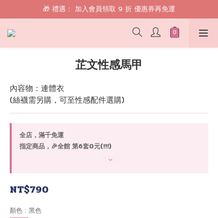
🎁 禮遇： 加入會員領取 9 折 優惠券再免運
🎁 禮遇： 加入會員領取 9 折 優惠券再免運
📱 綁定 LINE 好友，現領 $100 購物金！
🎁 禮遇： 加入會員領取 9 折 優惠券再免運
芷文性感馬甲
內容物：連體衣
(絲襪需另購，可至性感配件選購)
全店，滿千免運
指定商品，🎉全館 第6套0元(!!!)
NT$790
顏色
: 黑色