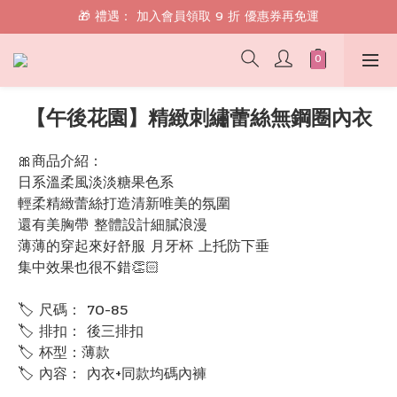
🎁 禮遇： 加入會員領取 9 折 優惠券再免運
🎁 禮遇： 加入會員領取 9 折 優惠券再免運
📱 綁定 LINE 好友，現領 $100 購物金！
🎁 禮遇： 加入會員領取 9 折 優惠券再免運
【午後花園】精緻刺繡蕾絲無鋼圈內衣
🎀商品介紹：
日系溫柔風淡淡糖果色系
輕柔精緻蕾絲打造清新唯美的氛圍
還有美胸帶 整體設計細膩浪漫 
薄薄的穿起來好舒服 月牙杯 上托防下垂
集中效果也很不錯👏🏻
🏷 尺碼： 70-85
🏷 排扣： 後三排扣
🏷 杯型：薄款
🏷 內容： 內衣+同款均碼內褲