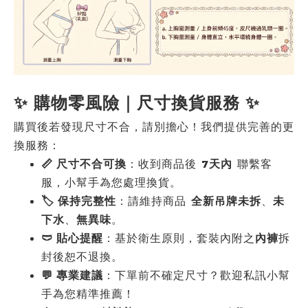
✨ 購物零風險｜尺寸換貨服務 ✨
購買後若發現尺寸不合，請別擔心！我們提供完善的更
換服務：
📏 尺寸不合可換
：收到商品後
7天內
聯繫客
服，小幫手為您處理換貨。
🏷️ 保持完整性
：請維持商品
全新吊牌未拆
、
未
下水
、
無異味
。
🩲 貼心提醒
：基於衛生原則，套裝內附之
內褲
拆
封後恕不退換。
💬 專業建議
：下單前不確定尺寸？歡迎私訊小幫
手為您精準推薦！