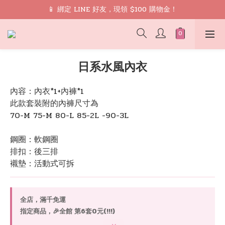
🎁 禮遇： 加入會員領取 9 折 優惠券再免運
📱 綁定 LINE 好友，現領 $100 購物金！
🎁 禮遇： 加入會員領取 9 折 優惠券再免運
日系水風內衣
內容：內衣*1+內褲*1
此款套裝附的內褲尺寸為
70-M 75-M 80-L 85-2L -90-3L
鋼圈：軟鋼圈
排扣：後三排
襯墊：活動式可拆
全店，滿千免運
指定商品，🎉全館 第6套0元(!!!)