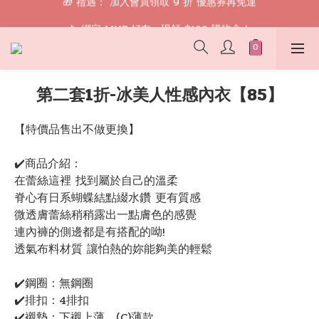
🎁 禮遇： 加入會員領取 9 折 優惠券再免運
📱 綁定 LINE 好友，現領 $100 購物金！
🎁 禮遇： 加入會員領取 9 折 優惠券再免運
第二套1折-冰美人性感內衣【85】
【特價品售出不做更換】
✔️商品介紹：
在蕾絲這裡 找到屬於自己的溫柔
脊心有日系蝴蝶結點綴水鑽 更有質感
微透膚蕾絲稍稍露出一點膚色的感覺
連內褲的側邊都是有搭配的呦!
透氣布料材質 讓怕熱的妳能夠美的輕鬆
✔️鋼圈：無鋼圈
✔️排扣：4排扣
✔️襯墊：下襯上薄、(C)薄款