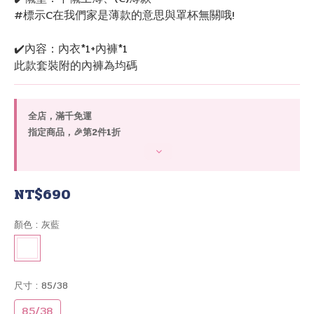
#標示C在我們家是薄款的意思與罩杯無關哦!
✔️內容：內衣*1+內褲*1
此款套裝附的內褲為均碼
全店，滿千免運
指定商品，🎉第2件1折
NT$690
顏色
: 灰藍
尺寸
: 85/38
85/38