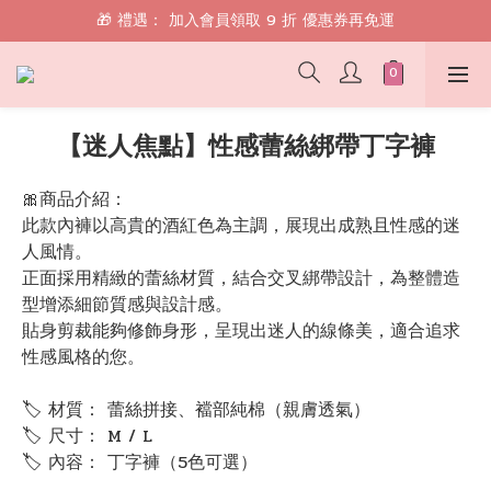
🎁 禮遇： 加入會員領取 9 折 優惠券再免運
🎁 禮遇： 加入會員領取 9 折 優惠券再免運
📱 綁定 LINE 好友，現領 $100 購物金！
🎁 禮遇： 加入會員領取 9 折 優惠券再免運
【迷人焦點】性感蕾絲綁帶丁字褲
🎀商品介紹：
此款內褲以高貴的酒紅色為主調，展現出成熟且性感的迷
人風情。
正面採用精緻的蕾絲材質，結合交叉綁帶設計，為整體造
型增添細節質感與設計感。
貼身剪裁能夠修飾身形，呈現出迷人的線條美，適合追求
性感風格的您。
🏷 材質： 蕾絲拼接、襠部純棉（親膚透氣）
🏷 尺寸： M / L
🏷 內容： 丁字褲（5色可選）