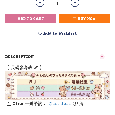
ADD TO CART
BUY NOW
Add to Wishlist
DESCRIPTION
【 尺碼參考表 📏 】
📩
Line 一鍵諮詢：
@mimibra
(點我)