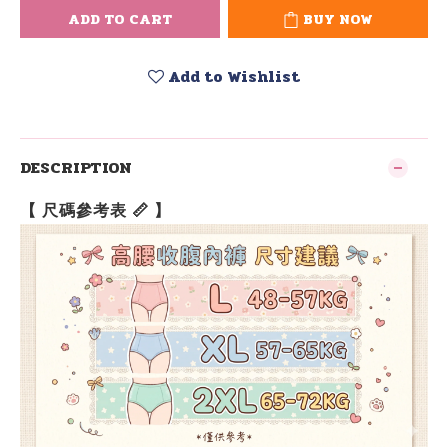
ADD TO CART
BUY NOW
Add to Wishlist
DESCRIPTION
【 尺碼參考表 📏 】