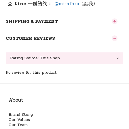
📩
Line 一鍵諮詢：
@mimibra
(點我)
SHIPPING & PAYMENT
CUSTOMER REVIEWS
No review for this product
About
Brand Story
Our Values
Our Team