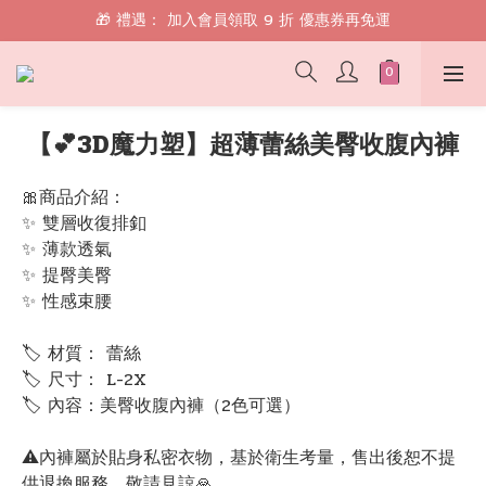
🎁 禮遇： 加入會員領取 9 折 優惠券再免運
🎁 禮遇： 加入會員領取 9 折 優惠券再免運
📱 綁定 LINE 好友，現領 $100 購物金！
🎁 禮遇： 加入會員領取 9 折 優惠券再免運
【💕3D魔力塑】超薄蕾絲美臀收腹內褲
🎀商品介紹：
✨ 雙層收復排釦
✨ 薄款透氣
✨ 提臀美臀
✨ 性感束腰
🏷 材質： 蕾絲
🏷 尺寸： L-2X
🏷 內容：美臀收腹內褲（2色可選）
⚠️內褲屬於貼身私密衣物，基於衛生考量，售出後恕不提
供退換服務，敬請見諒🙏