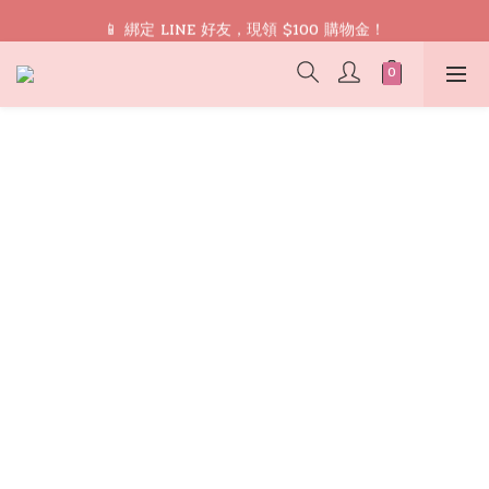
🎁 禮遇： 加入會員領取 9 折 優惠券再免運
📱 綁定 LINE 好友，現領 $100 購物金！
🎁 禮遇： 加入會員領取 9 折 優惠券再免運