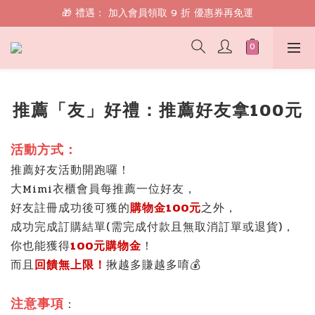
🎁 禮遇： 加入會員領取 9 折 優惠券再免運
🎁 禮遇： 加入會員領取 9 折 優惠券再免運
📱 綁定 LINE 好友，現領 $100 購物金！
🎁 禮遇： 加入會員領取 9 折 優惠券再免運
推薦「友」好禮：推薦好友拿100元
活動方式：
推薦好友活動開跑囉！
大Mimi衣櫃會員每推薦一位好友，
好友註冊成功後可獲的
購物金100元
之外，
成功完成訂購結單(需完成付款且無取消訂單或退貨)，
你也能獲得
100元購物金
！
而且
回饋無上限！
揪越多賺越多唷💰
注意事項
：