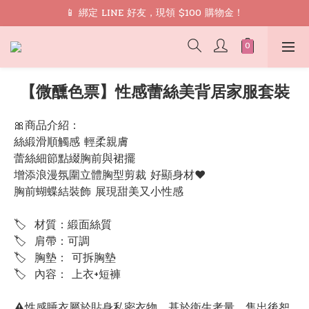
🎁 禮遇： 加入會員領取 9 折 優惠券再免運
📱 綁定 LINE 好友，現領 $100 購物金！
🎁 禮遇： 加入會員領取 9 折 優惠券再免運
【微醺色票】性感蕾絲美背居家服套裝
🎀商品介紹：
絲緞滑順觸感 輕柔親膚
蕾絲細節點綴胸前與裙擺 
增添浪漫氛圍立體胸型剪裁 好顯身材♥
胸前蝴蝶結裝飾 展現甜美又小性感
🏷  材質：緞面絲質
🏷  肩帶：可調
🏷  胸墊： 可拆胸墊
🏷  內容： 上衣+短褲
⚠️性感睡衣屬於貼身私密衣物，基於衛生考量，售出後恕