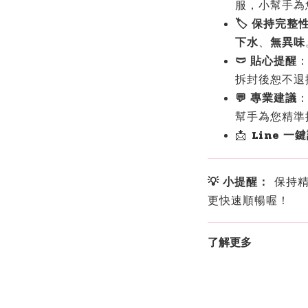
服，小幫手為
🏷️ 保持完整
下水
、
無異味
🩲 貼心提醒
拆封後恕不退
💬 專業建議
幫手為您精準
📩
Line 一
💡 小提醒：
保持精
更快速順暢喔！
了解更多