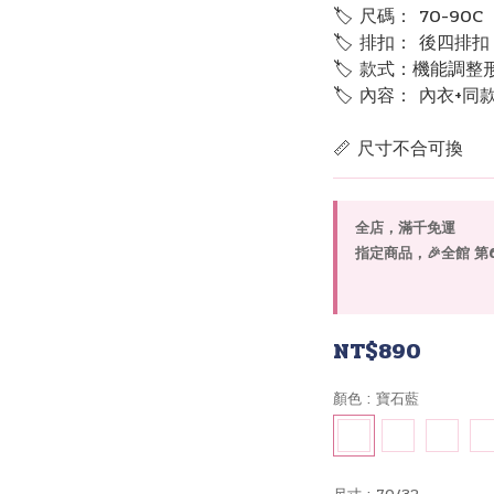
🏷 尺碼： 70-90C
🏷 排扣： 後四排扣
🏷 款式：機能調整
🏷 內容： 內衣+同
📏 尺寸不合可換
全店，滿千免運
指定商品，🎉全館 第6套
NT$890
顏色
: 寶石藍