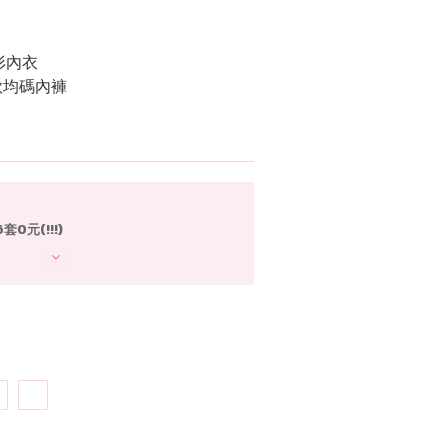
形內衣
款均碼內褲
0元(!!!)