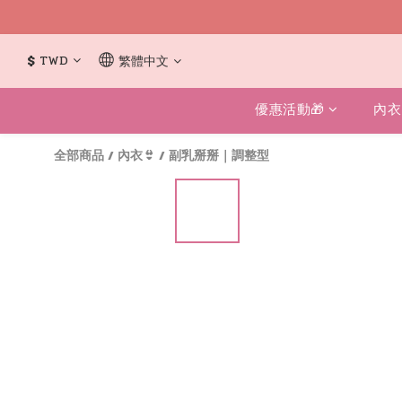
$
TWD
繁體中文
優惠活動🎁
內衣
全部商品
/
內衣👙
/
副乳掰掰｜調整型