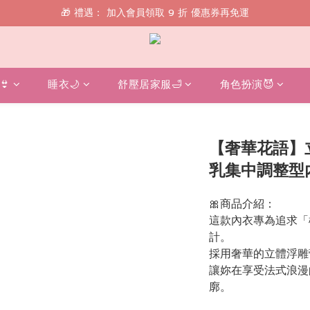
🎁 禮遇： 加入會員領取 9 折 優惠券再免運
🎁 禮遇： 加入會員領取 9 折 優惠券再免運
📱 綁定 LINE 好友，現領 $100 購物金！
🎁 禮遇： 加入會員領取 9 折 優惠券再免運
👙
睡衣🌙
舒壓居家服🛁
角色扮演😈
【奢華花語】
乳集中調整型
🎀商品介紹：
這款內衣專為追求「
計。
採用奢華的立體浮雕
讓妳在享受法式浪漫
廓。