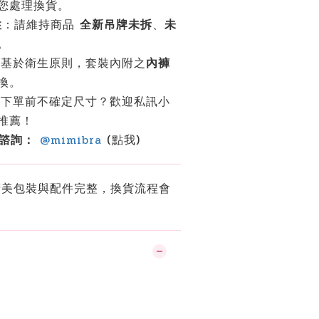
您處理換貨。
性
：請維持商品
全新吊牌未拆
、
未
。
：基於衛生原則，套裝內附之
內褲
換。
：下單前不確定尺寸？歡迎私訊小
推薦！
鍵諮詢：
@mimibra
(點我)
美包裝與配件完整，換貨流程會