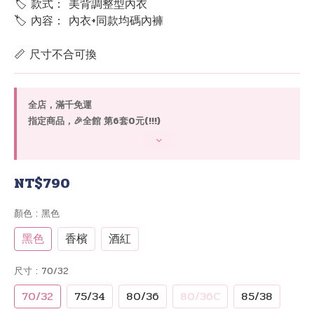
🏷 款式： 美背調整型內衣
🏷 內容： 內衣+同款均碼內褲
📏 尺寸不合可換
全店，滿千免運
指定商品，🎉全館 第6套0元(!!!)
NT$790
顏色
: 黑色
黑色
香檳
酒紅
尺寸
: 70/32
70/32
75/34
80/36
80/36C
85/38