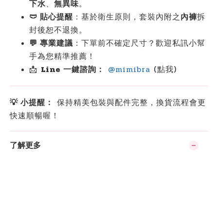
下水
、
無異味
。
🩲 貼心提醒
：基於衛生原則，套裝內附之
內褲
拆
封後恕不退換。
💬 專業建議
：下單前不確定尺寸？歡迎私訊小幫
手為您精準推薦！
📩
Line 一鍵諮詢：
@mimibra
(點我)
💡 小提醒：
保持精美包裝與配件完整，換貨流程會更
快速順暢喔！
了解更多