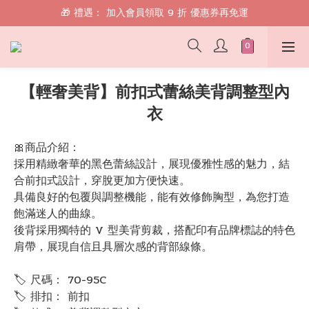
🎁 禮遇： 加入會員領取 9 折 優惠券再免運
🎁 禮遇： 加入會員領取 9 折 優惠券再免運
📱 綁定 LINE 好友，現領 $100 購物金！
🎁 禮遇： 加入會員領取 9 折 優惠券再免運
【輕奢美背】前扣式蕾絲美背調整型內
衣
🎀商品介紹：
採用精緻奢華的黑色蕾絲設計，展現優雅性感的魅力，結
合前扣式設計，穿脫更加方便快速。
具備良好的包覆與調整機能，能有效修飾胸型，為您打造
飽滿迷人的曲線。
後背採用獨特的 V 型美背剪裁，搭配印有品牌標誌的特色
肩帶，展現自信且具層次感的背部線條。
🏷 尺碼： 70-95C
🏷 排扣： 前扣