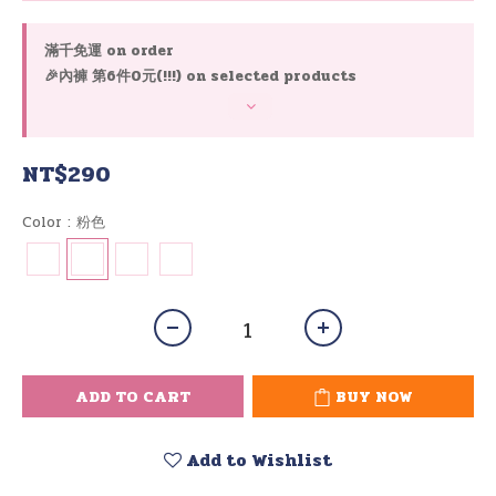
滿千免運 on order
🎉內褲 第6件0元(!!!) on selected products
NT$290
Color
: 粉色
ADD TO CART
BUY NOW
Add to Wishlist