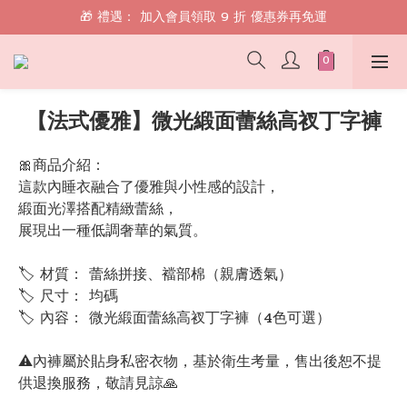
🎁 禮遇： 加入會員領取 9 折 優惠券再免運
🎁 禮遇： 加入會員領取 9 折 優惠券再免運
📱 綁定 LINE 好友，現領 $100 購物金！
🎁 禮遇： 加入會員領取 9 折 優惠券再免運
【法式優雅】微光緞面蕾絲高衩丁字褲
🎀商品介紹：
這款內睡衣融合了優雅與小性感的設計，
緞面光澤搭配精緻蕾絲，
展現出一種低調奢華的氣質。
🏷 材質： 蕾絲拼接、襠部棉（親膚透氣）
🏷 尺寸： 均碼
🏷 內容： 微光緞面蕾絲高衩丁字褲（4色可選）
⚠️內褲屬於貼身私密衣物，基於衛生考量，售出後恕不提
供退換服務，敬請見諒🙏