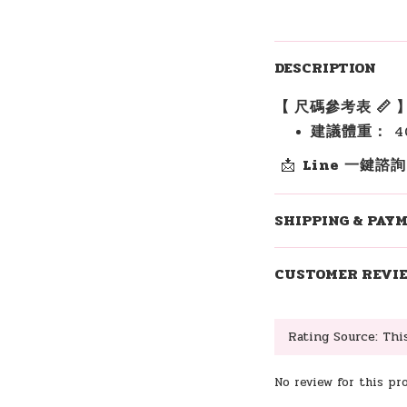
DESCRIPTION
【 尺碼參考表 📏 
建議體重：
40
📩
Line 一鍵諮
SHIPPING & PAY
CUSTOMER REVI
No review for this pr