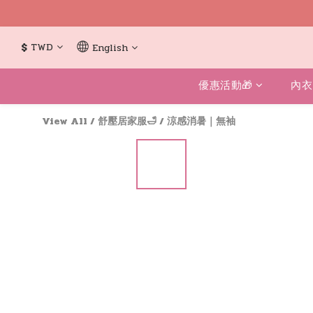
$
TWD
English
優惠活動🎁
內衣
View All
/
舒壓居家服🛁
/
涼感消暑｜無袖