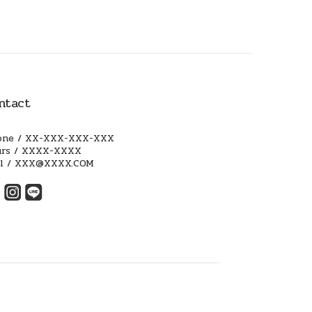
ntact
one / XX-XXX-XXX-XXX
urs / XXXX-XXXX
il / XXX@XXXX.COM