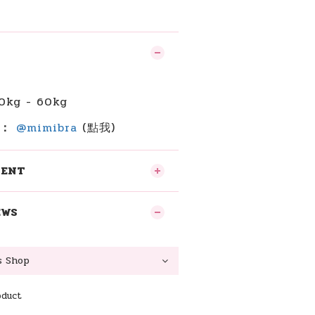
】
kg - 60kg
詢：
@mimibra
(點我)
MENT
EWS
oduct