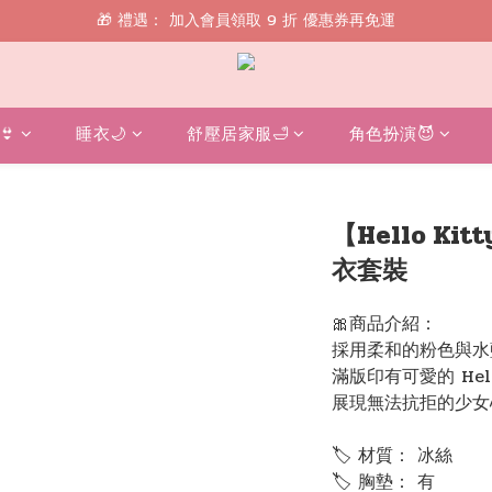
🎁 禮遇： 加入會員領取 9 折 優惠券再免運
🎁 禮遇： 加入會員領取 9 折 優惠券再免運
📱 綁定 LINE 好友，現領 $100 購物金！
🎁 禮遇： 加入會員領取 9 折 優惠券再免運
👙
睡衣🌙
舒壓居家服🛁
角色扮演😈
【Hello K
衣套裝
🎀商品介紹：
採用柔和的粉色與水
滿版印有可愛的 Hel
展現無法抗拒的少女
🏷 材質： 冰絲
🏷 胸墊： 有