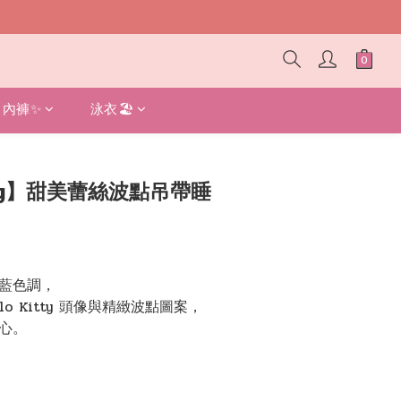
內褲✨
泳衣🏖️
BUY NOW
itty】甜美蕾絲波點吊帶睡
藍色調，
lo Kitty 頭像與精緻波點圖案，
心。