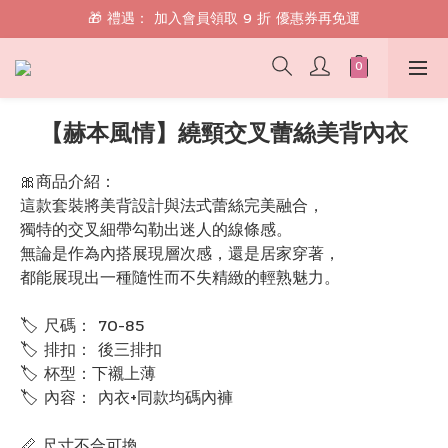
🎁 禮遇： 加入會員領取 9 折 優惠券再免運
🎁 禮遇： 加入會員領取 9 折 優惠券再免運
📱 綁定 LINE 好友，現領 $100 購物金！
🎁 禮遇： 加入會員領取 9 折 優惠券再免運
【赫本風情】繞頸交叉蕾絲美背內衣
🎀商品介紹：
這款套裝將美背設計與法式蕾絲完美融合，
獨特的交叉細帶勾勒出迷人的線條感。
無論是作為內搭展現層次感，還是居家穿著，
都能展現出一種隨性而不失精緻的輕熟魅力。
🏷 尺碼： 70-85
🏷 排扣： 後三排扣
🏷 杯型：下襯上薄
🏷 內容： 內衣+同款均碼內褲
📏 尺寸不合可換