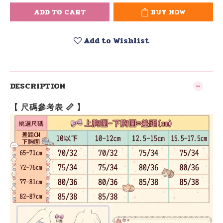
ADD TO CART
BUY NOW
Add to Wishlist
DESCRIPTION
【 尺碼參考表 📏 】