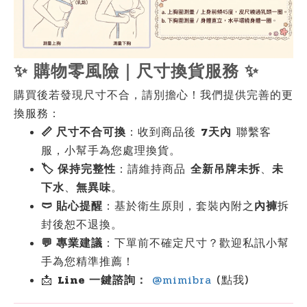
✨ 購物零風險｜尺寸換貨服務 ✨
購買後若發現尺寸不合，請別擔心！我們提供完善的更
換服務：
📏 尺寸不合可換
：收到商品後
7天內
聯繫客
服，小幫手為您處理換貨。
🏷️ 保持完整性
：請維持商品
全新吊牌未拆
、
未
下水
、
無異味
。
🩲 貼心提醒
：基於衛生原則，套裝內附之
內褲
拆
封後恕不退換。
💬 專業建議
：下單前不確定尺寸？歡迎私訊小幫
手為您精準推薦！
📩
Line 一鍵諮詢：
@mimibra
(點我)