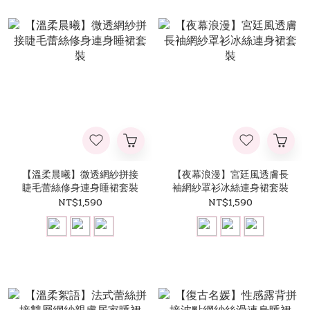
【溫柔晨曦】微透網紗拼接
【夜幕浪漫】宮廷風透膚長
睫毛蕾絲修身連身睡裙套裝
袖網紗罩衫冰絲連身裙套裝
NT$1,590
NT$1,590