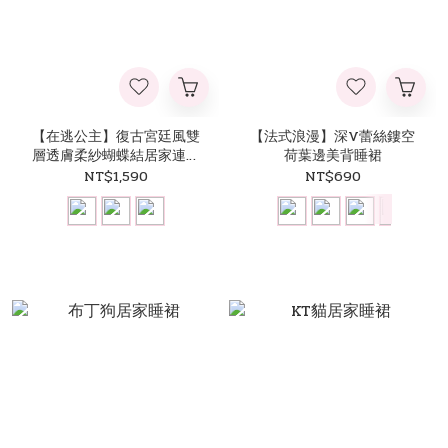
【在逃公主】復古宮廷風雙
【法式浪漫】深V蕾絲鏤空
層透膚柔紗蝴蝶結居家連身
荷葉邊美背睡裙
裙
NT$1,590
NT$690