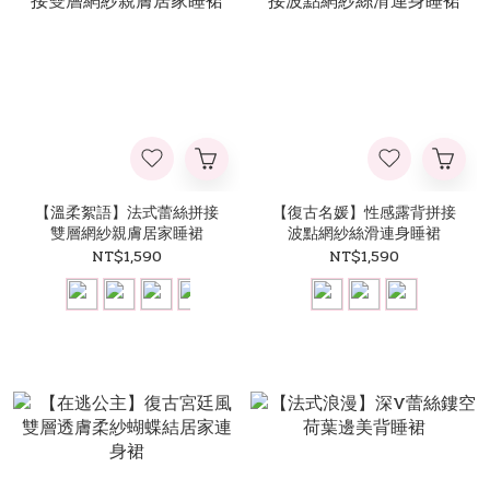
【溫柔絮語】法式蕾絲拼接
【復古名媛】性感露背拼接
雙層網紗親膚居家睡裙
波點網紗絲滑連身睡裙
NT$1,590
NT$1,590