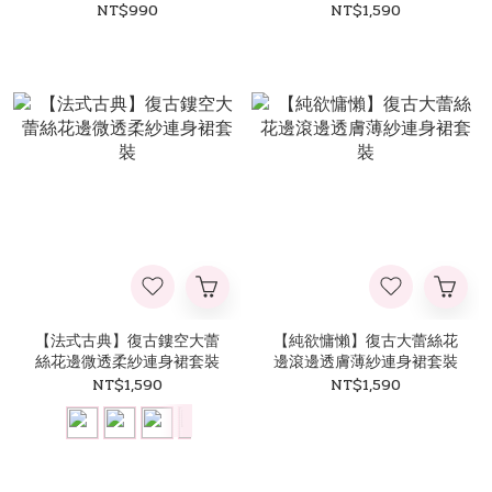
袍套裝
NT$990
NT$1,590
【法式古典】復古鏤空大蕾
【純欲慵懶】復古大蕾絲花
絲花邊微透柔紗連身裙套裝
邊滾邊透膚薄紗連身裙套裝
NT$1,590
NT$1,590