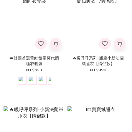
👑舒適首選蕾絲氛圍莫代爾
🔥暖呼呼系列-蠟筆小新法蘭
睡衣套裝
絨睡衣【情侶款】
NT$890
NT$990